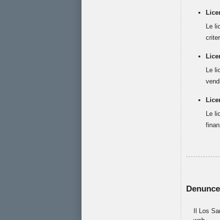
Lice
Le li
crit
Lice
Le li
vendi
Lice
Le li
finan
Denunce
Il Los Sa