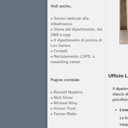
Vedi anche..
»
Servizi dedicati alla
cittadinanza
»
Storia del dipartimento, dal
1869 a oggi
»
Il dipartimento di polizia di
Los Santos
»
Contatti
»
Reclutamento: LSPD, a
rewarding career
Ufficio 
Pagine correlate
Il dipart
»
Russell Hopkins
rilascio 
»
Nick Silver
psicofisi
»
Micheal Riley
»
Simon Trust
Lice
»
Tanner Blake
Le li
trasp