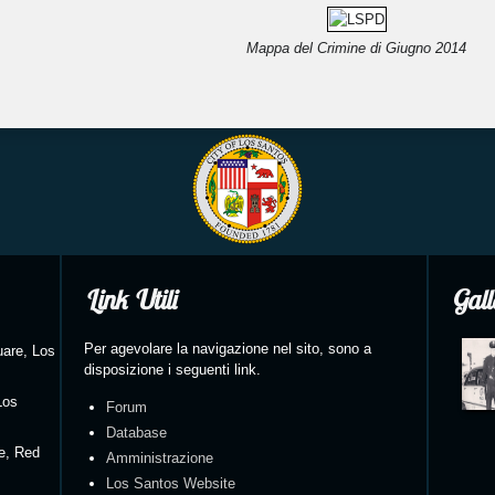
Mappa del Crimine di Giugno 2014
Link Utili
Gall
Per agevolare la navigazione nel sito, sono a
uare, Los
disposizione i seguenti link.
Los
Forum
Database
re, Red
Amministrazione
Los Santos Website