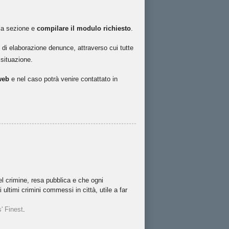
ella sezione e
compilare il modulo richiesto
.
cio di elaborazione denunce, attraverso cui tutte
 situazione.
 web
e nel caso potrà venire contattato in
el crimine, resa pubblica e che ogni
ltimi crimini commessi in città, utile a far
' Finest
.