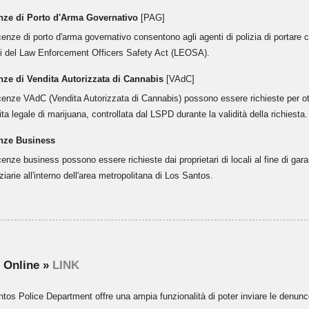
nze di Porto d'Arma Governativo
[PAG]
cenze di porto d'arma governativo consentono agli agenti di polizia di portare 
eri del Law Enforcement Officers Safety Act (LEOSA).
nze di Vendita Autorizzata di Cannabis
[VAdC]
cenze VAdC (Vendita Autorizzata di Cannabis) possono essere richieste per ott
ta legale di marijuana, controllata dal LSPD durante la validità della richiesta.
nze Business
cenze business possono essere richieste dai proprietari di locali al fine di gara
ziarie all'interno dell'area metropolitana di Los Santos.
 Online »
LINK
ntos Police Department offre una ampia funzionalità di poter inviare le denunce