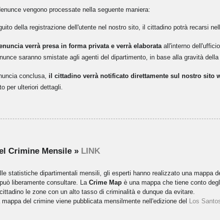
 denunce vengono processate nella seguente maniera:
uito della registrazione dell'utente nel nostro sito, il cittadino potrà recarsi n
enuncia verrà presa in forma privata e verrà elaborata
all'interno dell'uffi
nunce saranno smistate agli agenti del dipartimento, in base alla gravità della
nuncia conclusa,
il cittadino verrà notificato direttamente sul nostro sito
to per ulteriori dettagli.
el Crimine Mensile »
LINK
lle statistiche dipartimentali mensili, gli esperti hanno realizzato una mappa d
 può liberamente consultare. La
Crime Map
è una mappa che tiene conto degli u
 cittadino le zone con un alto tasso di criminalità e dunque da evitare.
 mappa del crimine viene pubblicata mensilmente nell'edizione del
Los Santos