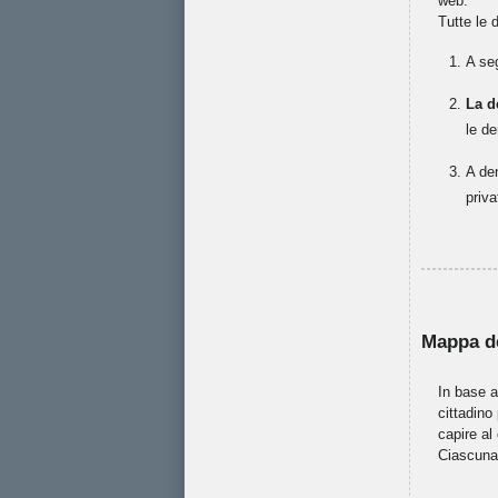
web.
Tutte le
A seg
La d
le de
A de
priva
Mappa d
In base a
cittadino
capire al
Ciascuna