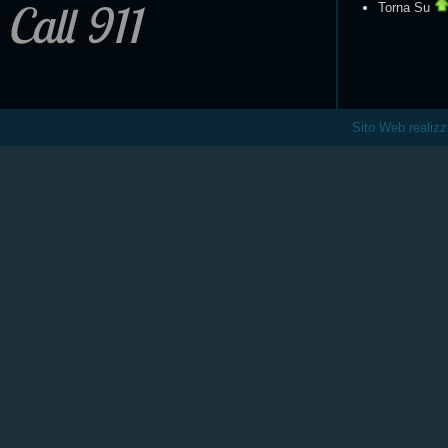
Call 911
Torna Su
Sito Web realiz