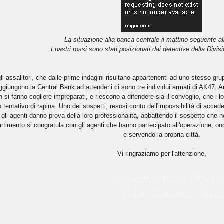
La situazione alla banca centrale il mattino seguente al
I nastri rossi sono stati posizionati dai detective della Divisi
li assalitori, che dalle prime indagini risultano appartenenti ad uno stesso gru
aggiungono la Central Bank ad attenderli ci sono tre individui armati di AK47. A
n si fanno cogliere impreparati, e riescono a difendere sia il convoglio, che i
 tentativo di rapina. Uno dei sospetti, resosi conto dell'impossibilità di acced
 gli agenti danno prova della loro professionalità, abbattendo il sospetto che n
artimento si congratula con gli agenti che hanno partecipato all'operazione, ono
e servendo la propria città.
Vi ringraziamo per l'attenzione,
Los Santos Police Depart
Public Relations Divisi