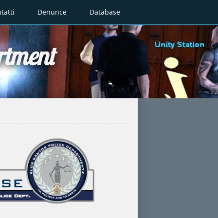
tatti
Denunce
Database
rtment
-