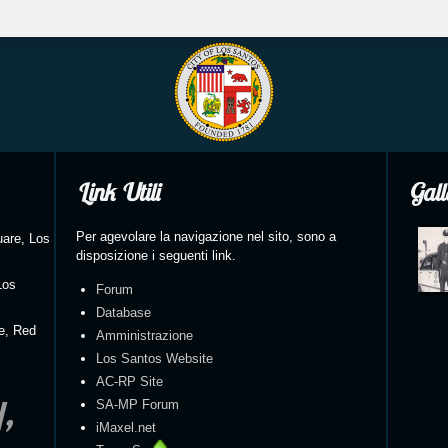
Link Utili
Gall
Per agevolare la navigazione nel sito, sono a
uare, Los
disposizione i seguenti link.
Los
Forum
Database
re, Red
Amministrazione
Los Santos Website
AC-RP Site
y,
SA-MP Forum
iMaxel.net