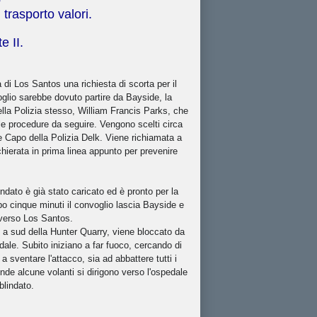
trasporto valori.
e II.
 di Los Santos una richiesta di scorta per il
voglio sarebbe dovuto partire da Bayside, la
della Polizia stesso, William Francis Parks, che
le procedure da seguire. Vengono scelti circa
te Capo della Polizia Delk. Viene richiamata a
chierata in prima linea appunto per prevenire
ndato è già stato caricato ed è pronto per la
po cinque minuti il convoglio lascia Bayside e
 verso Los Santos.
 a sud della Hunter Quarry, viene bloccato da
ale. Subito iniziano a far fuoco, cercando di
a sventare l'attacco, sia ad abbattere tutti i
rende alcune volanti si dirigono verso l'ospedale
blindato.