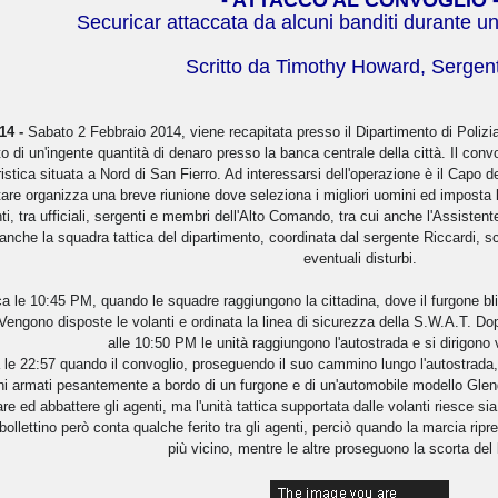
Securicar attaccata da alcuni banditi durante un 
Scritto da Timothy Howard, Sergent
14 -
Sabato 2 Febbraio 2014, viene recapitata presso il Dipartimento di Polizia
to di un'ingente quantità di denaro presso la banca centrale della città. Il con
ristica situata a Nord di San Fierro. Ad interessarsi dell'operazione è il Capo 
are organizza una breve riunione dove seleziona i migliori uomini ed imposta 
ti, tra ufficiali, sergenti e membri dell'Alto Comando, tra cui anche l'Assisten
anche la squadra tattica del dipartimento, coordinata dal sergente Riccardi, s
eventuali disturbi.
a le 10:45 PM, quando le squadre raggiungono la cittadina, dove il furgone bli
Vengono disposte le volanti e ordinata la linea di sicurezza della S.W.A.T. Do
alle 10:50 PM le unità raggiungono l'autostrada e si dirigono
 le 22:57 quando il convoglio, proseguendo il suo cammino lungo l'autostrada,
ni armati pesantemente a bordo di un furgone e di un'automobile modello Glend
e ed abbattere gli agenti, ma l'unità tattica supportata dalle volanti riesce sia 
 bollettino però conta qualche ferito tra gli agenti, perciò quando la marcia rip
più vicino, mentre le altre proseguono la scorta del 