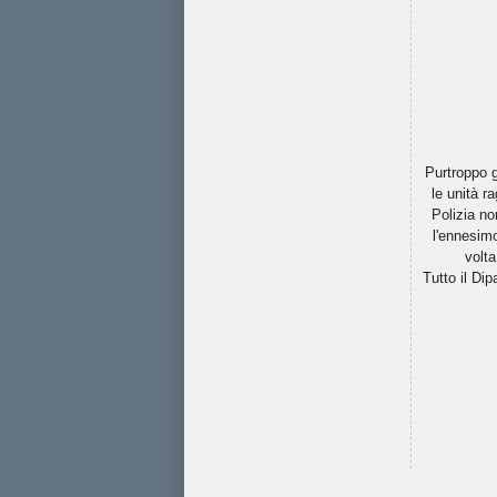
Purtroppo g
le unità r
Polizia no
l'ennesimo
volta
Tutto il Dip